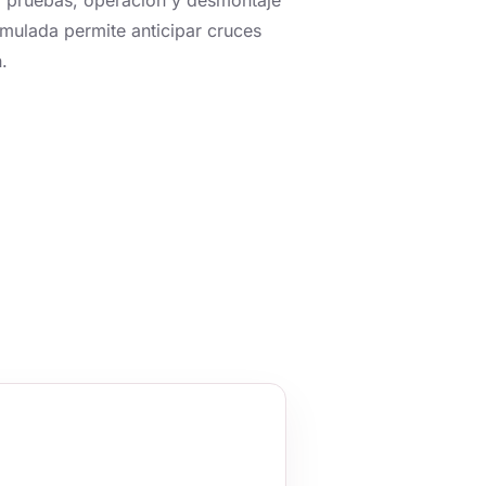
e, pruebas, operación y desmontaje
mulada permite anticipar cruces
.