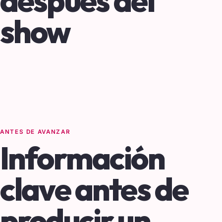
después del
show
ANTES DE AVANZAR
Información
clave antes de
producir un