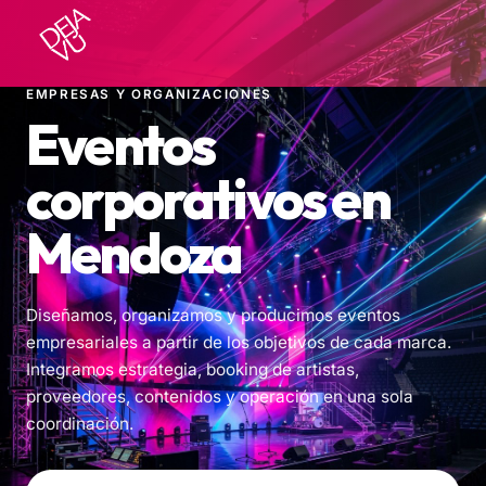
Skip
to
content
EMPRESAS Y ORGANIZACIONES
Eventos
corporativos en
Mendoza
Diseñamos, organizamos y producimos eventos
empresariales a partir de los objetivos de cada marca.
Integramos estrategia, booking de artistas,
proveedores, contenidos y operación en una sola
coordinación.