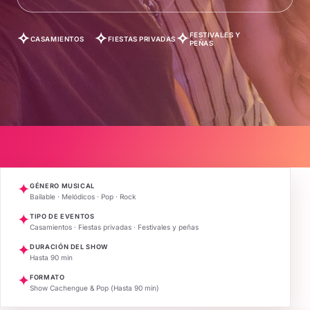
✧
✧
✧
FESTIVALES Y
CASAMIENTOS
FIESTAS PRIVADAS
PEÑAS
✦
GÉNERO MUSICAL
Bailable · Melódicos · Pop · Rock
✦
TIPO DE EVENTOS
Casamientos · Fiestas privadas · Festivales y peñas
✦
DURACIÓN DEL SHOW
Hasta 90 min
✦
FORMATO
Show Cachengue & Pop (Hasta 90 min)