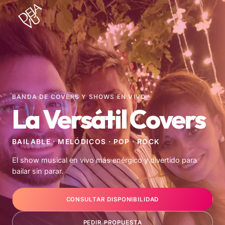
Skip
to
content
BANDA DE COVERS Y SHOWS EN VIVO
La Versátil Covers
BAILABLE · MELÓDICOS · POP · ROCK
El show musical en vivo más enérgico y divertido para
bailar sin parar.
CONSULTAR DISPONIBILIDAD
PEDIR PROPUESTA